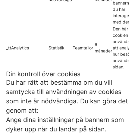
bannern nä
du har
interagerat
med den.
Den här
cookien
används fö
6
_ttAnalytics
Statistik
Teamtailor
att analyse
månader
hur besöka
använder
sidan.
Din kontroll över cookies
Du har rätt att bestämma om du vill
samtycka till användningen av cookies
som inte är nödvändiga. Du kan göra det
genom att:
Ange dina inställningar på bannern som
dyker upp när du landar på sidan.