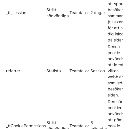
att spara e
Strikt
besökares
_tt_session
Teamtailor
2 dagar
nödvändiga
sammanha
(till exempe
för att hålla
dig inlogg
på sidan).
Denna
cookie
används fö
att identifi
referrer
Statistik
Teamtailor
Session
vilken
webblänk
som leder
besökarna t
sidan.
Den här
cookien
används fö
att gömma
Strikt
6
_ttCookiePermissions
Teamtailor
cookie-
nödvändiga
månader